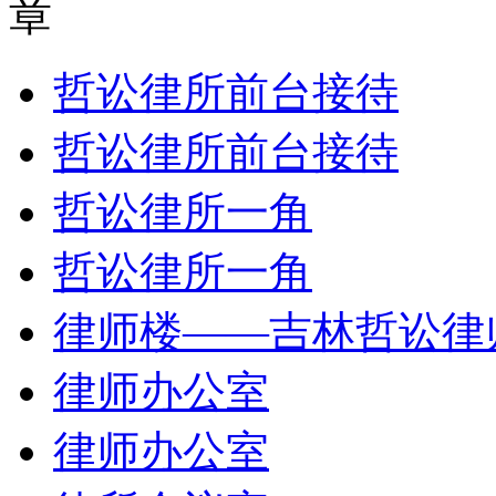
哲讼律所前台接待
哲讼律所前台接待
哲讼律所一角
哲讼律所一角
律师楼——吉林哲讼律
律师办公室
律师办公室