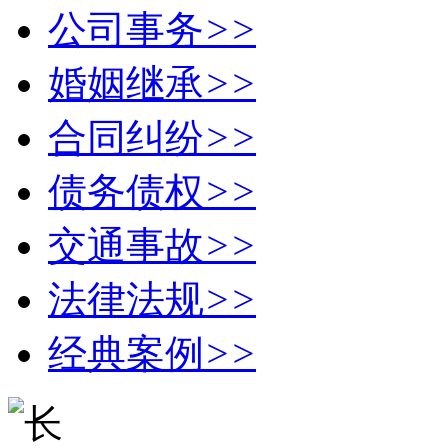
公司事务
>>
婚姻继承
>>
合同纠纷
>>
债务债权
>>
交通事故
>>
法律法规
>>
经典案例
>>