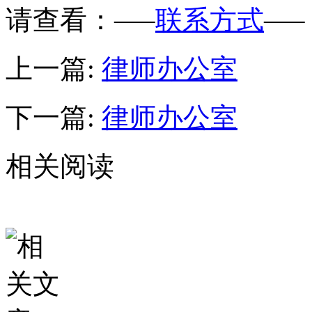
请查看：—–
联系方式
—–
上一篇:
律师办公室
下一篇:
律师办公室
相关阅读