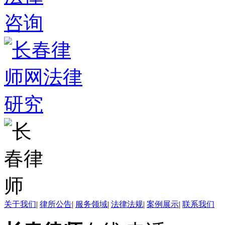
关于我们
|
律所公告
|
服务领域
|
法律法规
|
案例展示
|
联系我们