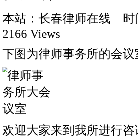
本站：长春律师在线 时间：1
2166 Views
下图为律师事务所的会议
欢迎大家来到我所进行咨