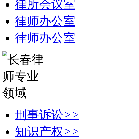
律所会议室
律师办公室
律师办公室
刑事诉讼
>>
知识产权
>>