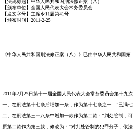
【法规标题】中华人民共和国刑法修正案（八）
【颁布单位】全国人民代表大会常务委员会
【发文字号】主席令11届第41号
【颁布时间】2011-2-25
《中华人民共和国刑法修正案（八）》已由中华人民共和国第十一
2011年2月25日第十一届全国人民代表大会常务委员会第十九
一、在刑法第十七条后增加一条，作为第十七条之一：“已满
二、在刑法第三十八条中增加一款作为第二款：“判处管制，
原第二款作为第三款，修改为：“对判处管制的犯罪分子，依法