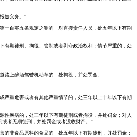
报告义务。”
、第一百零五条规定之罪的，对直接责任人员，处五年以下有期
以下有期徒刑、拘役、管制或者剥夺政治权利；情节严重的，处
在道路上醉酒驾驶机动车的，处拘役，并处罚金。
造成严重危害或者有其他严重情节的，处三年以上十年以下有期
食源性疾病的，处三年以下有期徒刑或者拘役，并处罚金；对人
刑或者无期徒刑，并处罚金或者没收财产。”
有害的非食品原料的食品的，处五年以下有期徒刑，并处罚金；