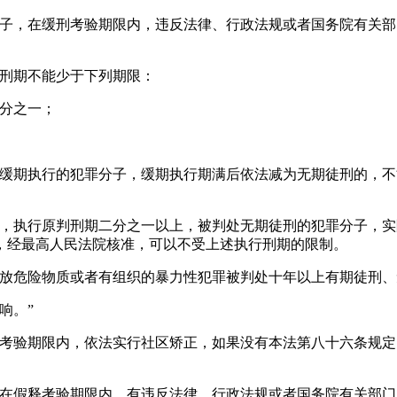
分子，在缓刑考验期限内，违反法律、行政法规或者国务院有关
的刑期不能少于下列期限：
二分之一；
刑缓期执行的犯罪分子，缓期执行期满后依法减为无期徒刑的，
子，执行原判刑期二分之一以上，被判处无期徒刑的犯罪分子，
，经最高人民法院核准，可以不受上述执行刑期的限制。
投放危险物质或者有组织的暴力性犯罪被判处十年以上有期徒刑
响。”
释考验期限内，依法实行社区矫正，如果没有本法第八十六条规
，在假释考验期限内，有违反法律、行政法规或者国务院有关部