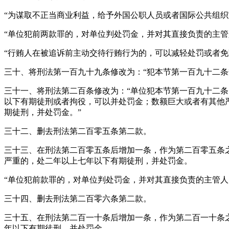
“为谋取不正当商业利益，给予外国公职人员或者国际公共组
“单位犯前两款罪的，对单位判处罚金，并对其直接负责的主
“行贿人在被追诉前主动交待行贿行为的，可以减轻处罚或者免
三十、将刑法第一百九十九条修改为：“犯本节第一百九十二
三十一、将刑法第二百条修改为：“单位犯本节第一百九十二
以下有期徒刑或者拘役，可以并处罚金；数额巨大或者有其他
期徒刑，并处罚金。”
三十二、删去刑法第二百零五条第二款。
三十三、在刑法第二百零五条后增加一条，作为第二百零五条
严重的，处二年以上七年以下有期徒刑，并处罚金。
“单位犯前款罪的，对单位判处罚金，并对其直接负责的主管人
三十四、删去刑法第二百零六条第二款。
三十五、在刑法第二百一十条后增加一条，作为第二百一十条
年以下有期徒刑，并处罚金。