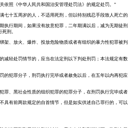
关依照《中华人民共和国治安管理处罚法》的规定处罚。”
满七十五周岁的人，不适用死刑，但以特别残忍手段致人死亡的
缓期执行期间，如果没有故意犯罪，二年期满以后，减为无期徒
行死刑。
、绑架、放火、爆炸、投放危险物质或者有组织的暴力性犯罪被
定的减轻处罚情节的，应当在法定刑以下判处刑罚；本法规定有
刑罚的犯罪分子，刑罚执行完毕或者赦免以后，在五年以内再犯
动犯罪、黑社会性质的组织犯罪的犯罪分子，在刑罚执行完毕或者
虽不具有前两款规定的自首情节，但是如实供述自己罪行的，可