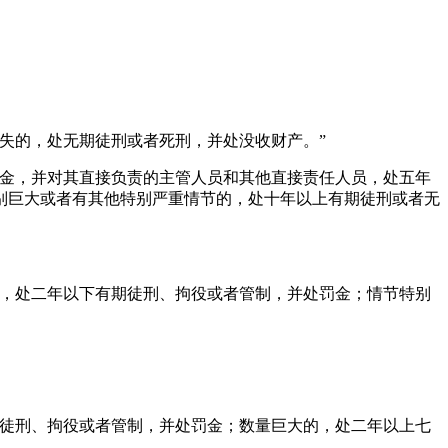
失的，处无期徒刑或者死刑，并处没收财产。”
罚金，并对其直接负责的主管人员和其他直接责任人员，处五年
别巨大或者有其他特别严重情节的，处十年以上有期徒刑或者无
的，处二年以下有期徒刑、拘役或者管制，并处罚金；情节特别
期徒刑、拘役或者管制，并处罚金；数量巨大的，处二年以上七