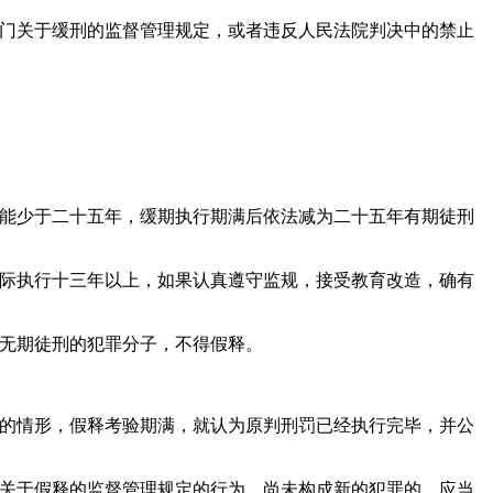
部门关于缓刑的监督管理规定，或者违反人民法院判决中的禁止
不能少于二十五年，缓期执行期满后依法减为二十五年有期徒刑
实际执行十三年以上，如果认真遵守监规，接受教育改造，确有
、无期徒刑的犯罪分子，不得假释。
定的情形，假释考验期满，就认为原判刑罚已经执行完毕，并公
门关于假释的监督管理规定的行为，尚未构成新的犯罪的，应当