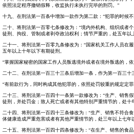
依照法定程序撤销假释，收监执行未执行完毕的刑罚。”
十九、在刑法第一百条中增加一款作为第二款：“犯罪的时候不
二十、将刑法第一百零七条修改为：“境内外机构、组织或者
徒刑、拘役、管制或者剥夺政治权利；情节严重的，处五年以
二十一、将刑法第一百零九条修改为：“国家机关工作人员在
五年以上十年以下有期徒刑。
“掌握国家秘密的国家工作人员叛逃境外或者在境外叛逃的，依
二十二、在刑法第一百三十三条后增加一条，作为第一百三十
“有前款行为，同时构成其他犯罪的，依照处罚较重的规定定罪
二十三、将刑法第一百四十一条第一款修改为：“生产、销售
徒刑，并处罚金；致人死亡或者有其他特别严重情节的，处十
二十四、将刑法第一百四十三条修改为：“生产、销售不符合
体健康造成严重危害或者有其他严重情节的，处三年以上七年
二十五、将刑法第一百四十四条修改为：“在生产、销售的食