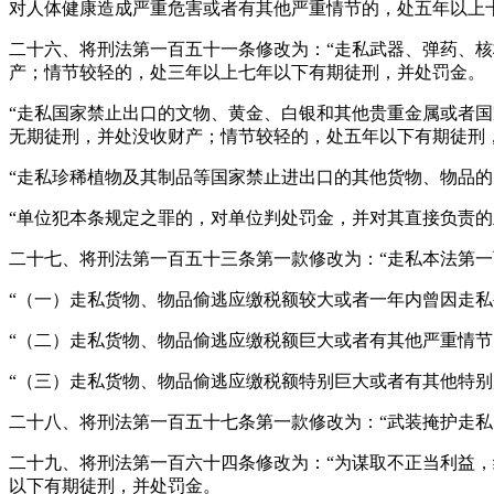
对人体健康造成严重危害或者有其他严重情节的，处五年以上
二十六、将刑法第一百五十一条修改为：“走私武器、弹药、
产；情节较轻的，处三年以上七年以下有期徒刑，并处罚金。
“走私国家禁止出口的文物、黄金、白银和其他贵重金属或者
无期徒刑，并处没收财产；情节较轻的，处五年以下有期徒刑
“走私珍稀植物及其制品等国家禁止进出口的其他货物、物品
“单位犯本条规定之罪的，对单位判处罚金，并对其直接负责的
二十七、将刑法第一百五十三条第一款修改为：“走私本法第
“（一）走私货物、物品偷逃应缴税额较大或者一年内曾因走
“（二）走私货物、物品偷逃应缴税额巨大或者有其他严重情
“（三）走私货物、物品偷逃应缴税额特别巨大或者有其他特
二十八、将刑法第一百五十七条第一款修改为：“武装掩护走私
二十九、将刑法第一百六十四条修改为：“为谋取不正当利益
以下有期徒刑，并处罚金。