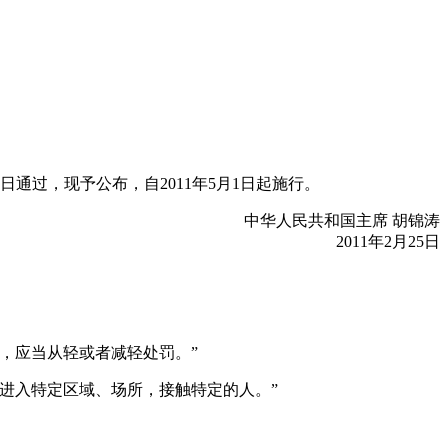
通过，现予公布，自2011年5月1日起施行。
中华人民共和国主席 胡锦涛
2011年2月25日
，应当从轻或者减轻处罚。”
进入特定区域、场所，接触特定的人。”