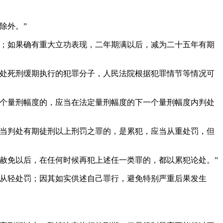
除外。”
刑；如果确有重大立功表现，二年期满以后，减为二十五年有期
判处死刑缓期执行的犯罪分子，人民法院根据犯罪情节等情况可
数个量刑幅度的，应当在法定量刑幅度的下一个量刑幅度内判处
应当判处有期徒刑以上刑罚之罪的，是累犯，应当从重处罚，但
赦免以后，在任何时候再犯上述任一类罪的，都以累犯论处。”
以从轻处罚；因其如实供述自己罪行，避免特别严重后果发生