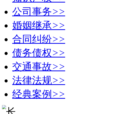
公司事务
>>
婚姻继承
>>
合同纠纷
>>
债务债权
>>
交通事故
>>
法律法规
>>
经典案例
>>