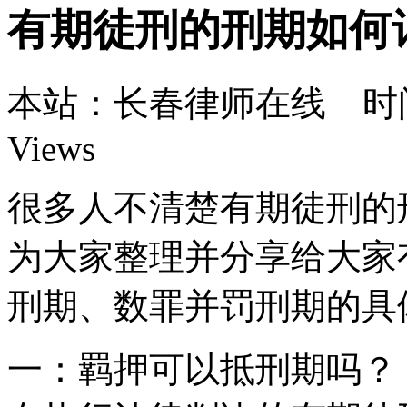
有期徒刑的刑期如何
本站：长春律师在线 时间：3
Views
很多人不清楚有期徒刑的
为大家整理并分享给大家
刑期、数罪并罚刑期的具
一：羁押可以抵刑期吗？