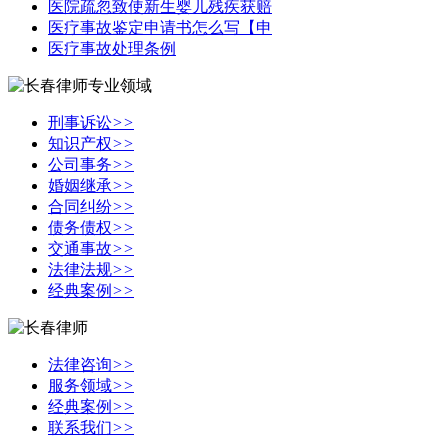
医院疏忽致使新生婴儿残疾获赔
医疗事故鉴定申请书怎么写【申
医疗事故处理条例
刑事诉讼
>>
知识产权
>>
公司事务
>>
婚姻继承
>>
合同纠纷
>>
债务债权
>>
交通事故
>>
法律法规
>>
经典案例
>>
法律咨询
>>
服务领域
>>
经典案例
>>
联系我们
>>