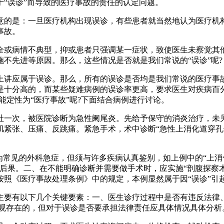
“误诊”而导致的医疗事故的责任的认定问题。
意的是：一旦医疗机构出现误诊，有些患者就当然地认为医疗机
事故。
全或病情不典型，抑或患者只强调某一症状，致使医生未察觉其
不先进等原因。那么，这些情况是否就是我们常说的“误诊”呢?
上讲应属于误诊。那么，所有的误诊是否均是我们常说的医疗事
是十分高的，而某些疑难病例的误诊率更高，要求医生对疾病百
能定性为“医疗事故”呢?下面结合病例进行讨论。
吐一次，被医院诊断为急性阑尾炎。先给予保守的消炎治疗，未
肌紧张、压痛、反跳痛。紧急手术，术中诊断“急性上消化道穿孔
为常见的外科急症，但须与许多疾病认真鉴别，如上例中的“上消化
后果。二、在不能明确诊断并需要做手术时，应实施“剖腹探察术
照《医疗事故处理条例》中的规定，本例显然属于因“误诊”引起
主要有以下几个关键要素：一、医生诊疗过程中是否有违反法律、
客观存在的，但对于误诊是否要承担法律责任应具体情况具体分析