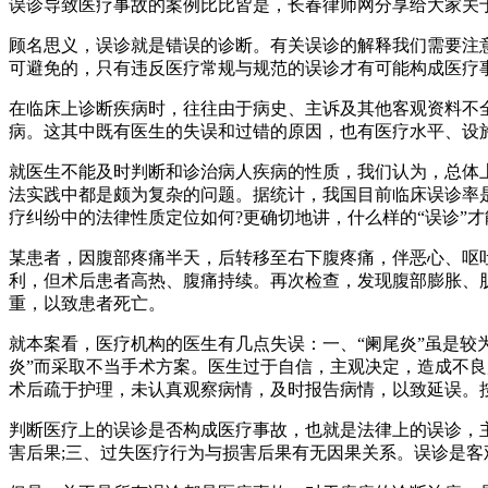
误诊导致医疗事故的案例比比皆是，长春律师网分享给大家关于
顾名思义，误诊就是错误的诊断。有关误诊的解释我们需要注
可避免的，只有违反医疗常规与规范的误诊才有可能构成医疗
在临床上诊断疾病时，往往由于病史、主诉及其他客观资料不
病。这其中既有医生的失误和过错的原因，也有医疗水平、设施
就医生不能及时判断和诊治病人疾病的性质，我们认为，总体
法实践中都是颇为复杂的问题。据统计，我国目前临床误诊率
疗纠纷中的法律性质定位如何?更确切地讲，什么样的“误诊”才
某患者，因腹部疼痛半天，后转移至右下腹疼痛，伴恶心、呕
利，但术后患者高热、腹痛持续。再次检查，发现腹部膨胀、
重，以致患者死亡。
就本案看，医疗机构的医生有几点失误：一、“阑尾炎”虽是较
炎”而采取不当手术方案。医生过于自信，主观决定，造成不良
术后疏于护理，未认真观察病情，及时报告病情，以致延误。按
判断医疗上的误诊是否构成医疗事故，也就是法律上的误诊，
害后果;三、过失医疗行为与损害后果有无因果关系。误诊是