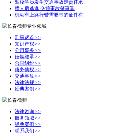
驾校学员发生交通事故定责任承
撞人后逃逸 交通事故肇事罪
机动车上路行驶需要带的证件有
刑事诉讼
>>
知识产权
>>
公司事务
>>
婚姻继承
>>
合同纠纷
>>
债务债权
>>
交通事故
>>
法律法规
>>
经典案例
>>
法律咨询
>>
服务领域
>>
经典案例
>>
联系我们
>>