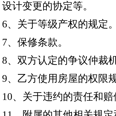
设计变更的协定等。
6、关于等级产权的规定
7、保修条款。
8、双方认定的争议仲裁
9、乙方使用房屋的权限
10、关于违约的责任和
11、附属的其他相关规