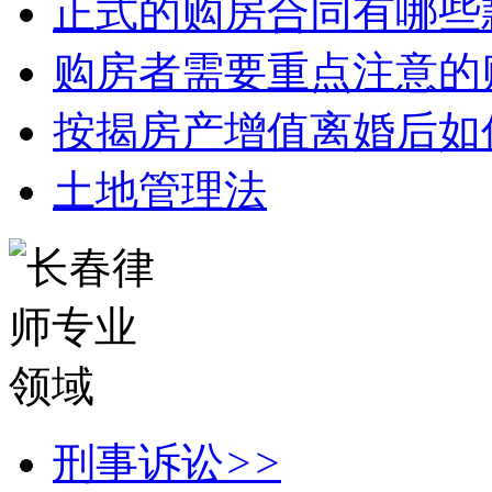
正式的购房合同有哪些
购房者需要重点注意的
按揭房产增值离婚后如
土地管理法
刑事诉讼
>>