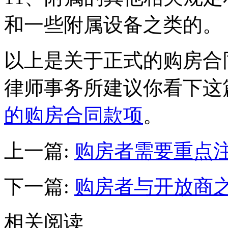
和一些附属设备之类的。
以上是关于正式的购房合
律师事务所建议你看下这
的购房合同款项
。
上一篇:
购房者需要重点
下一篇:
购房者与开放商
相关阅读