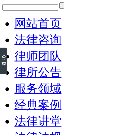
网站首页
法律咨询
律师团队
律所公告
服务领域
经典案例
法律讲堂