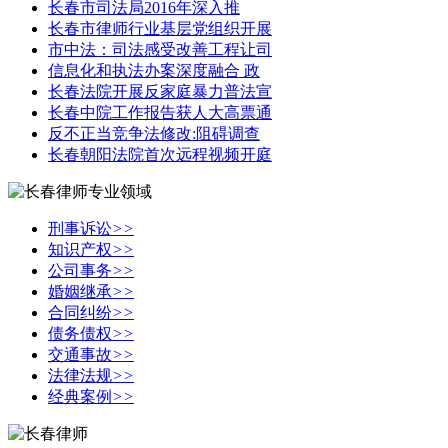
长春市司法局2016年深入推
长春市律师行业基层党组织开展
市中法：司法感受改善工程让司
信息化和执法办案深度融合 政
长春法院开展反家庭暴力普法宣
长春中院工作报告获人大高票通
反不正当竞争法修改:阻碍调查
长春朝阳法院首次远程视频开庭
刑事诉讼
>>
知识产权
>>
公司事务
>>
婚姻继承
>>
合同纠纷
>>
债务债权
>>
交通事故
>>
法律法规
>>
经典案例
>>