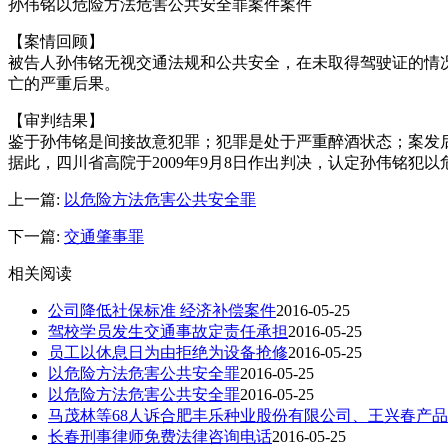
孙伟铭以危险方法危害公共安全罪案件案件
【案情回顾】
被告人孙伟铭无视交通法规和公共安全，在未取得驾驶证的情
亡的严重后果。
【审判结果】
鉴于孙伟铭是间接故意犯罪；犯罪是处于严重醉酒状态；案发
据此，四川省高院于2009年9月8日作出判决，认定孙伟铭犯
上一篇:
以危险方法危害公共安全罪
下一篇:
交通肇事罪
相关阅读
公司降低社保标准 经济补偿案件
2016-05-25
驾校学员发生交通事故定责任承担
2016-05-25
员工以休息日为由拒绝为设备抢修
2016-05-25
以危险方法危害公共安全罪
2016-05-25
以危险方法危害公共安全罪
2016-05-25
马茂林等68人诉合肥丰乐种业股份有限公司、王兴春产
长春刑事律师免费法律咨询电话
2016-05-25