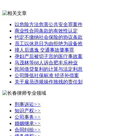
以危险方法危害公共安全罪案件
商业性合同条款的有效性认定
约定不缴纳社会保险的协议条款
员工以休息日为由拒绝为设备抢
撞人后逃逸 交通事故肇事罪
孕妇产后被切子宫的医疗事故案
马茂林等68人诉合肥丰乐种业
民间借贷复利的计算与法定利息
公司降低社保标准 经济补偿案
关于雇员违规操作致残的责任划
刑事诉讼
>>
知识产权
>>
公司事务
>>
婚姻继承
>>
合同纠纷
>>